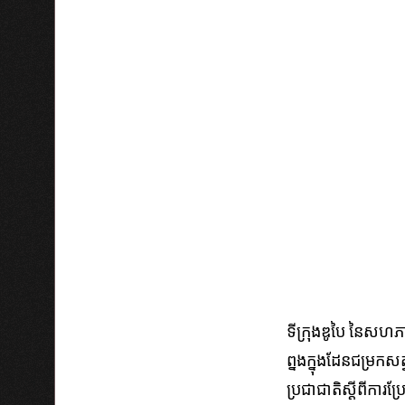
ទីក្រុងឌូបៃ នៃសហភាព
ព្នង​​ក្នុង​ដែន​ជម្រក​សត្
ប្រជាជាតិ​​ស្ដី​ពី​កា