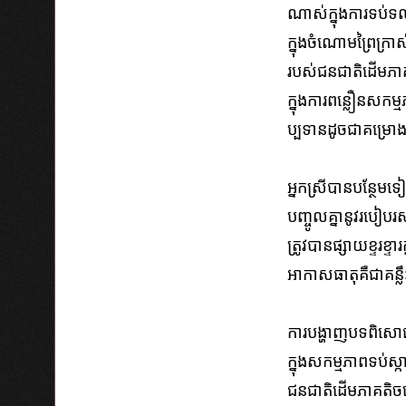
ណាស់​ក្នុង​ការ​ទប់​ទ
ក្នុង​​ចំណោម​​ព្រៃ​ក្រាស់
របស់​ជន​ជាតិ​ដើម​ភាគ​ត
ក្នុង​ការ​​ពន្លឿន​សកម្មភ
ប្ប​ទាន​​ដូច​ជា​​គម្រោង
អ្នកស្រីបានបន្ថែម​ទ
បញ្ចូល​គ្នា​នូវ​របៀប​រស់
ត្រូវបាន​​ផ្សាយ​ខ្ទរ​ខ
អាកាសធាតុគឺ​ជា​គន្លឹះ
ការ​បង្ហាញ​បទ​ពិសោធន៍​
ក្នុង​សកម្ម​ភាព​ទប់​ស
ជន​ជាតិ​ដើម​ភាគ​តិច​​