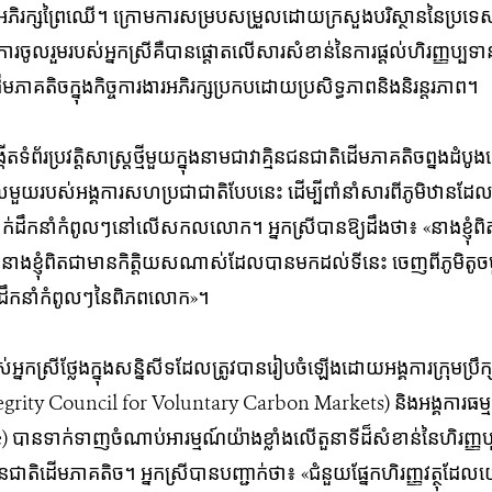
រ​អភិរក្ស​ព្រៃ​ឈើ​។​ ក្រោម​ការ​សម្រប​សម្រួល​​ដោយ​ក្រសួង​បរិស្ថាន​​នៃ​ប្រទេស
 ការ​ចូល​រួម​របស់​អ្នក​ស្រី​គឺ​​បានផ្តោត​លើ​​សារ​សំខាន់​នៃការ​​ផ្តល់​​ហិរញ្ញប
តិច​ក្នុ​ង​កិច្ច​ការ​ងារ​អភិរក្ស​ប្រកបដោយ​ប្រសិទ្ធភាពនិងនិរន្តរភាព។
ើតទំព័រប្រវត្តិសាស្រ្តថ្មីមួយក្នុងនាមជាវាគ្មិនជនជាតិដើមភាគតិចព្នងដំបូងគេបង្អស់
ពូល​មួយ​របស់​អង្គការសហប្រជាជាតិបែបនេះ ដើម្បី​ពាំ​នាំ​សារ​​ពី​​ភូមិ​ឋាន​ដែល​​​
ថ្នាក់ដឹកនាំ​កំពូល​ៗ​នៅលើសកលលោក។ អ្នកស្រី​បាន​ឱ្យ​ដឹង​ថា៖ «នាងខ្ញុំពិត
។ នាង​ខ្ញុំ​ពិត​ជា​មាន​កិត្តិយសណាស់​ដែល​បាន​​មកដល់ទីនេះ ចេញ​ពី​ភូមិ​​​តូច​​
ដឹកនាំកំពូលៗ​នៃពិភពលោក​»។
្រី​ថ្លែង​ក្នុង​​សន្និសីទ​​ដែល​ត្រូវបានរៀបចំឡើងដោយអង្គការ​ក្រុម​ប្រឹក្សា​ស
​ (Integrity Council for Voluntary Carbon Markets) និងអង្គ​ការ​ធម្មជ
ទាក់ទាញចំណាប់អារម្មណ៍យ៉ាង​​ខ្លាំង​លើ​តួនាទី​ដ៏​សំខាន់​នៃ​ហិរញ្ញ​ប្បទាន​
ដើម​ភាគ​តិច​។​ អ្នកស្រីបានបញ្ជាក់​ថា​៖​ «​ជំនួយ​ផ្នែក​ហិរញ្ញ​វត្ថុ​​ដែល​យើ