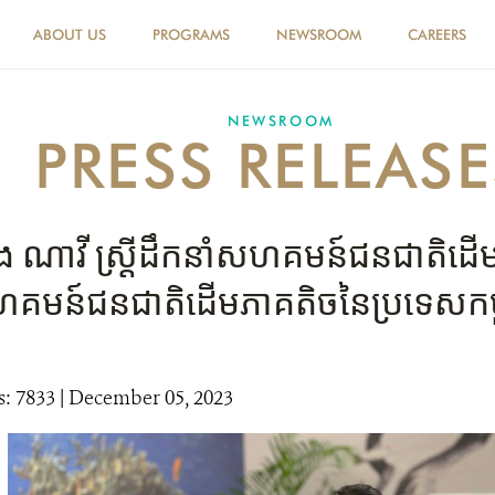
ABOUT US
PROGRAMS
NEWSROOM
CAREERS
NEWSROOM
PRESS RELEASE
ឿង ណាវី ស្រ្តីដឹកនាំសហគមន៍ជនជាតិដើ
ន៍ជនជាតិដើមភាគតិចនៃប្រទេសកម្ពុជា
: 7833
| December 05, 2023