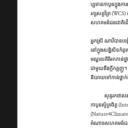
ប្បទាន​កាបូន​ក្នុង​កា
រក្ស​សត្វ​ព្រៃ​ (WCS)​
សហគមន៍ជនជាតិដើម​ភាគ
អ្នកស្រី ណាវី​បាន​បង្ក
នៅ​ក្នុង​សន្និសីទ​​​កំ
មណ្ឌល​គិរី​​​មកកាន់​
ជាមួយនឹង​ក្តី​កត្តញូ​
និយាយទៅកាន់ថ្នាក់
​ សុន្ទរកថារបស់​អ្នកស
កាបូន​ស្ម័គ្រ​ចិត្ត​
(Nature4Climate) បាន
អំណាច​​សហគមន៍​ជនជាតិ​