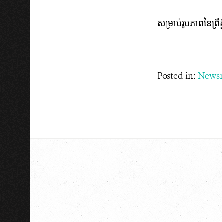
សម្រាប់រូបភាពនៃព្រ
Posted in:
News