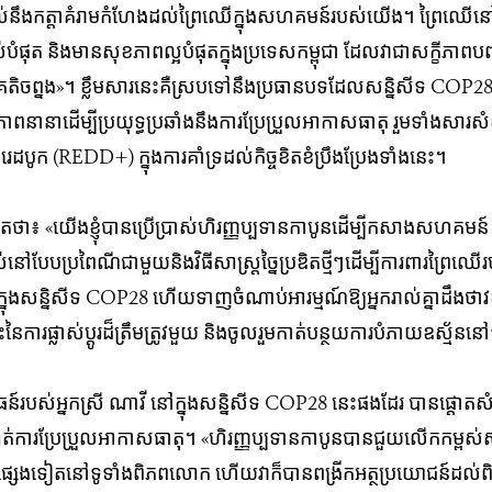
ល់​នឹង​​កត្តា​គំរាម​កំហែង​ដល់​ព្រៃ​ឈើ​ក្នុង​សហគមន៍​របស់​យើង​។​ ព្រៃ​ឈើ​ន
​បំផុត​​ និង​មាន​សុខ​ភាព​ល្អ​បំផុត​ក្នុង​ប្រទេស​កម្ពុជា​ ដែល​​វា​ជា​សក្ខី​ភាព​បញ្ជាក់​ព
ិច​ព្នង​»​។​ ​ខ្លឹម​សារ​នេះ​គឺ​ស្រប​ទៅ​នឹង​ប្រធាន​បទ​ដែល​​
សន្និសីទ
COP28 បា
ាព​​​នានា​ដើម្បី​ប្រយុទ្ធ​ប្រឆាំង​នឹង​ការ​ប្រែ​ប្រួល​អាកាស​ធាតុ​ រួម​ទាំង​សារ​​សំខ
រេដបូក (REDD+) ក្នុង​ការ​គាំ​ទ្រ​ដល់​កិច្ច​ខិត​ខំ​​ប្រឹង​ប្រែង​ទាំង​នេះ​។​
ៀតថា៖​ «យើងខ្ញុំបានប្រើប្រាស់ហិរញ្ញ​ប្បទានកាបូនដើម្បីកសាងសហគមន៍ 
​នៅ​​បែប​ប្រពៃណី​ជាមួយ​និង​វិធីសាស្ត្រ​ច្នៃ​ប្រ​ឌិត​ថ្មី​ៗ​ដើម្បី​ការ​ពារ​​ព្រៃ​ឈើ
្ទារ​​ក្នុងសន្និសីទ COP28 ហើយ​ទាញ​​ចំណាប់​អារម្មណ៍ឱ្យ​អ្នក​រាល់​គ្នា​ដឹង​​ថា​
​នៃការផ្លាស់ប្ដូរដ៏ត្រឹមត្រូវមួយ​ និងចូលរួម​កាត់​បន្ថយ​ការ​បំភាយ​ឧស្ម័ន​ន
របស់​អ្នក​ស្រី​ ណាវី​ នៅ​ក្នុង​សន្និសីទ​ COP28 នេះ​ផង​ដែរ​ បាន​ផ្តោត​សំខាន់​
្កាត់​ការ​ប្រែ​ប្រួល​អាកាស​ធាតុ​។ «​ហិរញ្ញប្បទាន​កាបូន​បាន​ជួយ​លើក​កម្ពស់
ផ្សេង​ទៀត​​នៅ​ទូ​ទាំង​ពិភព​លោក​ ហើយ​វា​ក៏​បាន​ពង្រីក​អត្ថប្រយោជន៍​​ដល់​ព