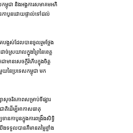
​កម្ពុជា​ ​និង​អង្គការ​សមាគម​អភិ
្បទានកាបូនដោយ​ផ្ទាល់​​ទៅដល់​​
​​ដែល​​បាន​​ចូល​​រួម​ថ្លែង​​​​​​
ដាច់ស្រយាលក្នុង​​ព្រៃ​នៃ​ខេត្ត​
ជាមានសេចក្តីរំភើបក្នុងចិត្ត
មួយ​នៃ​ប្រទេស​កម្ពុជា មក​​
ុចរិត​ភាព​សម្រាប់​​ទី​ផ្សារ​
ាតិ​ដើម្បី​អាកាស​ធាតុ​
កាបូន​ក្នុងការ​ពង្រឹង​សិទ្ធិ​
ង​ទទួល​បាន​គឺ​មាន​តម្លៃ​ខ្លាំង​