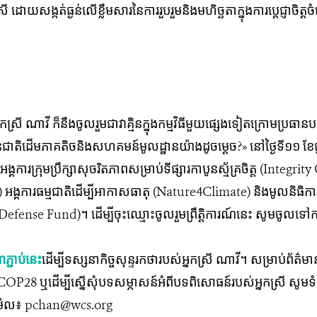
រី​ ដោយ​សង្កត់​ធ្ងន់​លើ​ខ្លឹម​សារ​នៃ​ការ​រួប​រួម​និង​មហិច្ឆតា​ក្នុង​ការ​ប្តេជ្ញា​ច
កស្រី ណាវី ក៏នឹងចូលរួមជាវាគ្មិនក្នុងកម្មវិធីមួយផ្សេងទៀតក្រោមប្រធានបទ «​
ល់​​ជនជាតិដើម​ភាគតិចនិងសហគមន៍មូលដ្ឋានយ៉ាងដូចម្ដេច?» នៅថ្ងៃទី១១ ខ
​ក្រុម​ប្រឹក្សា​សុចរិត​ភាព​សម្រាប់​​ទី​ផ្សារ​កាបូន​ស្ម័គ្រ​ចិត្ត​​ (Int
គ​ការ​ធម្មជាតិ​ដើម្បី​អាកាស​ធាតុ​ (Nature4Climate) និង​មូលនិធិការ
nse Fund)។ ដើម្បី​ចុះឈ្មោះ​ចូល​រួម​ព្រឹត្តិការណ៍​នេះ​​ សូម​ចូល​ទៅកា
​ភ្ជាប់នេះ
ដើម្បីទស្សនាកិច្ចសុន្ទរកថារបស់អ្នកស្រី ណាវី។ សម្រាប់​ព័ត៌មាន​បន
COP28 ឬដើម្បីស្នើសុំបទសម្ភាសន៍​​​​អំពី​បទ​ពិសោធន៍​របស់​អ្នក​ស្រី​ សូម​ទំន
​ម៉ែល៖ pchan@wcs.org