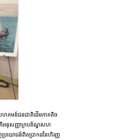
​សហគមន៍​ជនជាតិ​ដើម​ភាគ​តិច​
គី​អនុសញ្ញា
ក្របខ័ណ្ឌ
​សហ​
ប្រយោជន៍​ពិត​ប្រា​កដ​​​នៃ​​ហិរញ្ញ​