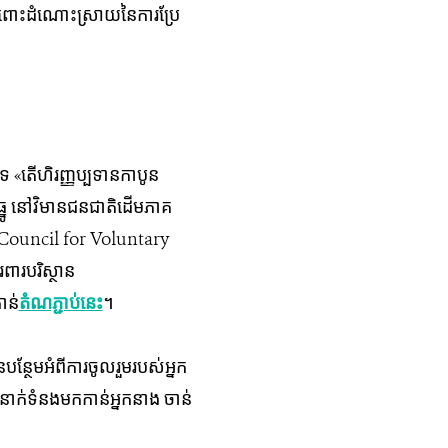
ិត្ត​ចំពោះដំណោះ​ស្រាយ​នៃ​ការ​ប្រែ​
តើ​ហិរញ្ញប្បទាន​​កាបូន​​​
ែធ្នូ នៅវិមានជនជាតិដើមភាគ
egrity Council for Voluntary
ពារបរិស្ថាន
ន់​
តំណ​ភ្ជាប់នេះ
។
្ថែម​អំពី​ការ​ចូលរួម​របស់​អ្នក​
ាក់​ទំនង​មក​កាន់​​អ្នក​នាង​ ចាន់