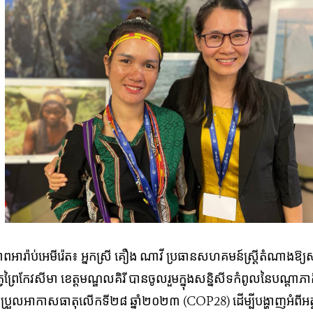
​អារ៉ាប់​អេមី​រ៉េត​៖ អ្នកស្រី គឿង ណាវី ប្រធានសហគមន៍ស្រ្តីតំណាងឱ្យ
វ​ព្រៃ​កែវ​សីមា​ ខេត្ត​មណ្ឌល​គិ​រី​ បាន​ចូល​រួម​ក្នុង​
សន្និសីទ​កំពូល​នៃ​បណ្ដា​ភា
រ​ប្រែ​ប្រួល​អាកាស​ធាតុ​​លើកទី២៨ ឆ្នាំ២០២៣
(COP28) ដើម្បី​បង្ហាញ​អំពី​​អត្ថ​