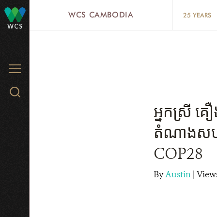
Skip
WCS CAMBODIA
25 YEARS
to
WCS
main
content
MENU
Search
WCS.org
អ្នកស្រី គ
តំណាងសហគម
COP28
By
Austin
|
Views