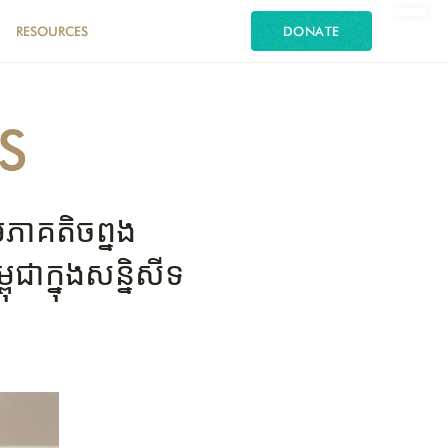
RESOURCES
DONATE
S
មភាគតិចព្នង
ក្នុងសន្និសីទ