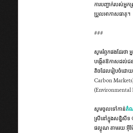
ការ​បញ្ជាក់​របស់​អ្នក​ស្
ប្រួល​​អាកាស​ធាតុ​។
###
សូមរំឭក​​ផងដែរថា អ្ន
បង្កើត​​​ឱកាស​​​​ដ
តិចដែលរៀបចំដោយអង្គការ
Carbon Markets) អង្
(Environmental Defe
សូមចូលទៅកាន់
តំណ
ស្រី​នៅក្នុងសន្និសីទ 
ផល្គុណ តាមរយៈអ៊ី