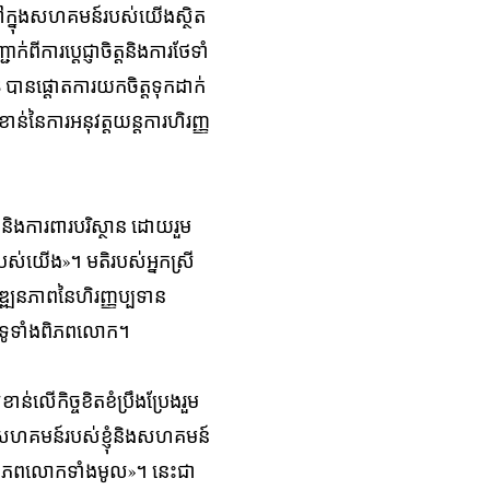
ៅ​ក្នុង​សហគមន៍​របស់​យើង​ស្ថិត​
ី​ការ​ប្ដេជ្ញា​ចិត្ត​និង​​ការ​​ថែ​ទាំ​
ន​ផ្ដោត​ការ​យក​ចិត្ត​ទុក​ដាក់​
ាន់​នៃ​ការ​អនុវត្ត​យន្ត​ការ​ហិរញ្ញ​​
និងការពារបរិស្ថាន ដោ​យរួម​
​របស់​យើង​»​។​​ ​មតិរបស់អ្នកស្រី​
​​វឌ្ឍនភាពនៃ​​ហិរញ្ញប្បទាន
ៅ​ទូទាំង​ពិភព​លោក​។​
លើ​កិច្ច​ខិត​ខំ​ប្រឹង​ប្រែង​រួម​
​សហគមន៍​របស់​ខ្ញុំ​​និង​​សហគមន៍​
ិភព​លោក​ទាំង​មូល​»​។ ​នេះ​ជា​