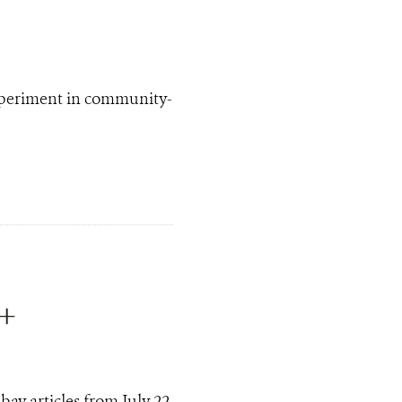
xperiment in community-
D+
ay articles from July 22