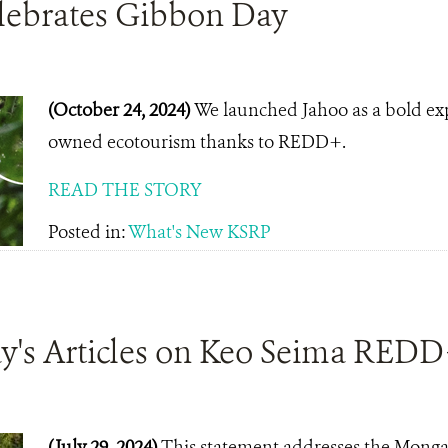
lebrates Gibbon Day
(October 24, 2024)
We launched Jahoo as a bold e
owned ecotourism thanks to REDD+.
READ THE STORY
Posted in:
What's New KSRP
's Articles on Keo Seima RED
(July 29, 2024)
This statement addresses the Mongab