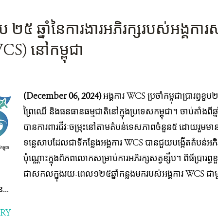
ធខួប ២៥ ឆ្នាំនៃការងារអភិរក្សរបស់អង្គក
WCS) នៅកម្ពុជា
(December 06, 2024)
អង្គការ WCS ប្រចាំកម្ពុជាប្រារព្ធខួប២
ព្រៃឈើ និងធនធានធម្មជាតិនៅក្នុងប្រទេសកម្ពុជា។ ចាប់តាំងពី
បានការពារជីវៈចម្រុះនៅតាមតំបន់ទេសភាពចំនួន៥ ដោយរួមមា
ទន្លេសាបដែល​ជា​ទី​កន្លែង​អង្គ​ការ​ WCS បាន​ជួយ​បង្កើត​តំបន់​អភិរ
ប៉ុណ្ណោះ​ក្នុង​ពិភព​លោក​សម្រាប់ការ​​​អភិរក្ស​​​សត្វ​ខ្សឹប​។ ពិធី​ប្រារព
ជាសកលក្នុងរយៈពេល១២៥ឆ្នាំកន្លងមករបស់អង្គការ WCS ជា
...
ORY