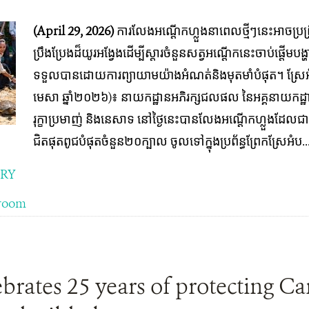
(April 29, 2026)
ការលែងអណ្តើកហ្លួង​នា​ពេល​ថ្មីៗ​នេះអាច​ប្រព្រ
ប្រឹងប្រែងដ៏យូរអង្វែងដើម្បី​ស្តារ​ចំនួនសត្វ​អណ្តើក​នេះ​​ចាប់ផ្
ទទួល​បានដោយការ​ព្យាយាម​យ៉ាង​អំណត់​និង​មុត​មាំ​បំផុត​។ ស្រែអំប
មេសា ឆ្នាំ២០២៦)៖ នាយកដ្ឋានអភិរក្សជលផល នៃអគ្គនាយកដ្
រុក្ខាប្រមាញ់ និងនេសាទ នៅថ្ងៃនេះបានលែងអណ្តើកហ្លួង​ដែល​ជា​ប្
ជិតផុតពូជបំផុត​ចំនួន២០​ក្បាល ចូលទៅក្នុងប្រព័ន្ធព្រែក​ស្រែអំប..
ORY
room
rates 25 years of protecting C