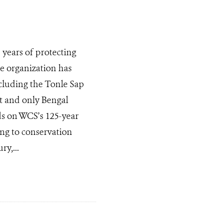
years of protecting
he organization has
ncluding the Tonle Sap
t and only Bengal
ds on WCS’s 125-year
ing to conservation
y,...