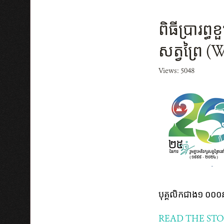
ពិធីប្រារព្
សត្វព្រៃ (
Views: 5048
បុគ្គលិកជាង១ ០០០ន
READ THE ST