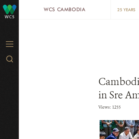
Skip
WCS CAMBODIA
25 YEARS
to
WCS
main
content
MENU
Search
WCS.org
Cambodia 
in Sre A
Views: 1255