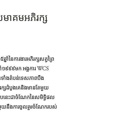
ារសមាគមអភិរក្ស
៥ឆ្នាំនៃការងារអភិរក្សសត្វព្រៃ
ឆ្នាំ១៩៩៩មក អង្គការ WCS
នទាំងតំបន់ទេសភាពបឹង
ក្ស​ដំបូងគេ​និង​មាន​តែ​មួយ​
្ធ​ខួប​នេះ​ជា​ចំណែក​នៃ​​សមិទ្ធិផល
មួយនឹងការចូលរួមចំណែករបស់