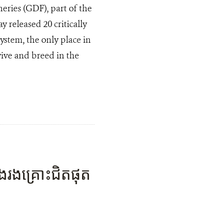
eries (GDF), part of the
y released 20 critically
ystem, the only place in
vive and breed in the
រង​គ្រោះ​ជិត​ផុត​