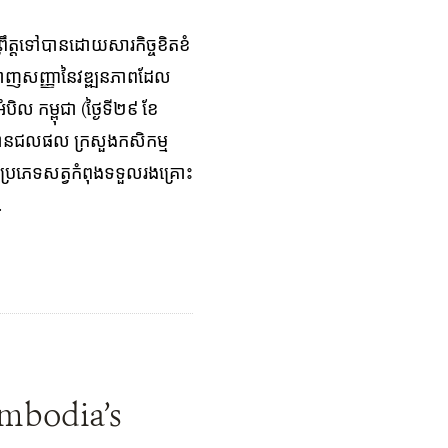
ឹត្ត​ទៅ​បាន​ដោយ​សារ​កិច្ចខិតខំ
តើមបង្ហាញសញ្ញានៃវឌ្ឍនភាពដែល
ិល កម្ពុជា (ថ្ងៃទី២៩​ ខែ
ឋានជលផល​ ក្រសួងកសិកម្ម
រភេទ​សត្វ​កំពុងទទួល​រង​គ្រោះ​
.
ambodia’s