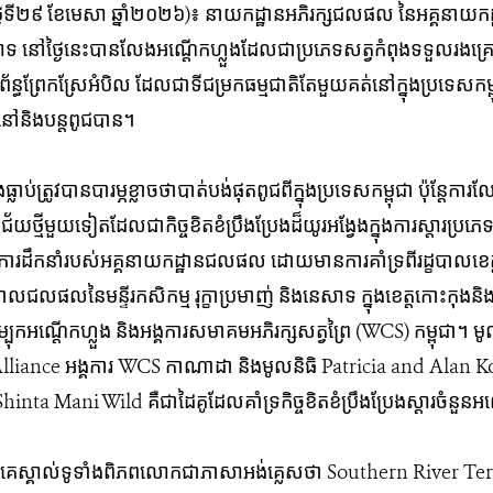
 (ថ្ងៃទី២៩​ ខែមេសា ឆ្នាំ២០២៦)៖ នាយកដ្ឋានអភិរក្សជលផល នៃអគ្គនាយ
សាទ នៅថ្ងៃនេះបានលែងអណ្តើកហ្លួង​ដែល​ជា​ប្រភេទ​សត្វ​កំពុងទទួល​រង​គ្រ
័ន្ធព្រែក​ស្រែអំបិល ដែលជាទីជម្រកធម្មជាតិតែមួយគត់នៅក្នុងប្រទេសកម្ពុជា​ ​
​នៅ​និង​បន្តពូជ​បាន​។
ធ្លាប់​ត្រូវ​បាន​​បារម្ភ​​ខ្លាចថា​​បាត់​បង់​ផុតពូជពី​ក្នុងប្រទេសកម្ពុជា ប៉ុន្តែ​កា
គ​ជ័យ​ថ្មី​មួយ​ទៀត​ដែលជាកិច្ចខិតខំប្រឹងប្រែងដ៏យូរអង្វែងក្នុង​ការ​ស្តារប្រភេ
ម​ការ​ដឹក​នាំ​រប​ស់​អគ្គ​នាយក​ដ្ឋាន​ជលផល​ ដោយមានការគាំទ្រពីរដ្ខបាលខេ
ាលជល​ផលនៃមន្ទីរកសិកម្ម រុក្ខាប្រមាញ់ និងនេសាទ ក្នុង​ខេត្តកោះកុងនិ
ុក​​អណ្តើក​ហ្លួង​ និង​អង្គការ​សមាគមអភិរក្សសត្វព្រៃ (WCS) កម្ពុជា
lliance អង្គ​ការ​ WCS កាណាដា និងមូលនិធិ Patricia and Alan K
inta Mani Wild គឺជាដៃគូដែលគាំទ្រកិច្ចខិតខំប្រឹងប្រែងស្តារចំនួន​អណ
បានគេស្គាល់ទូទាំងពិភពលោកជាភាសា​អង់គ្លេសថា Southern River Terrap