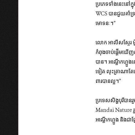
ប្រភេទ​ទាំង​នេះ​នៅ​ក្
WCS បាន​ជួយ​គាំ​ទ្រ​
មោទនៈ។”
លោក អាលីសស្ទែរ ម៉
កំពុងចាប់ផ្តើមឃើញសញ្ញ
បាន​។ អណ្តើក​ហ្លួង​ន
ទៀត​ លុះ​ត្រា​ណាតែ​ឆ្ន
ពារ​បាន​ល្អ​។”
ប្រទេសសិង្ហបុរីបានរ
Mandai Nature រួមម
អណ្តើក​ហ្លួង​ និង​ជា​ផ្ន