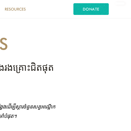
RESOURCES
DONATE
S
រង​គ្រោះ​ជិត​ផុត​
ងដើម្បី​ស្តារ​ចំនួនសត្វ​អណ្តើក​
ំ​បំផុត​។