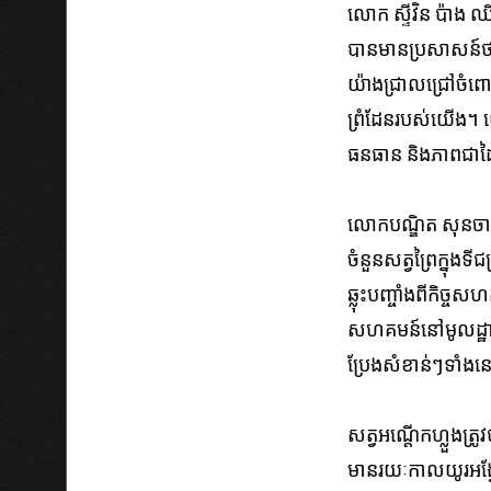
លោក ស្ទីវិន ប៉ាង ឈ
បានមានប្រសាសន៍ថា៖ 
យ៉ាងជ្រាលជ្រៅចំពោះ​
ព្រំដែន​របស់យើង។ យ
ធនធាន និងភាពជាដៃគូ ហើ
លោកបណ្ឌិត សុនចា ល
ចំនួន​សត្វ​ព្រៃ​ក្នុង
ឆ្លុះបញ្ចាំងពីកិច្ចស
សហគមន៍​នៅ​មូល​ដ្ឋាន​
ប្រែងសំខាន់ៗទាំងនេះន
សត្វ​អណ្តើក​ហ្លួង​ត
មាន​រយៈ​កាល​យូរ​អង្វែង