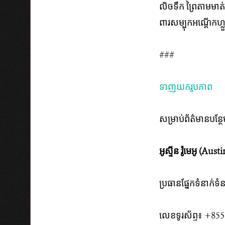
លិច​ទឹក ព្រៃតាមមាត់ព្
ពារ​សម្បុក​អណ្តើក​ហ្ល
###
​ទាញ​យក​រូប​ភាព
សម្រាប់​ព័ត៌​មាន​បន្ថែ
អូស្ទីន រ៉ូមេអូ (Au
ប្រធាន​ផ្នែក​ទំនាក់ទ
លេខ​ទូរស័ព្ទ៖ +85