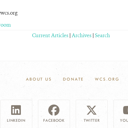
wcs.org​
room
Current Articles
|
Archives
|
Search
ABOUT US
DONATE
WCS.ORG
LINKEDIN
FACEBOOK
TWITTER
YOU