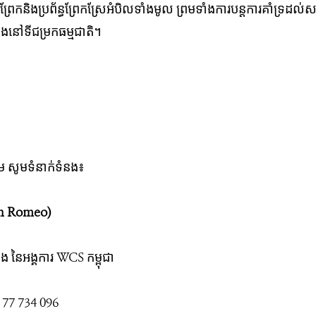
រែកនិង​ប្រព័ន្ធ​ព្រែក​ស្រែ​អំបិល​ទាំង​មូល​ ព្រម​ទាំង​ការ​បន្ត​ការ​គាំ​ទ្រ​ដ
ួង​នៅ​ទី​ជម្រក​ធម្មជាតិ​។
ម​ សូម​ទំនាក់​ទំនង​៖
stin Romeo)
ំនង នៃ​អង្គការ WCS កម្ពុជា
5 77 734 096