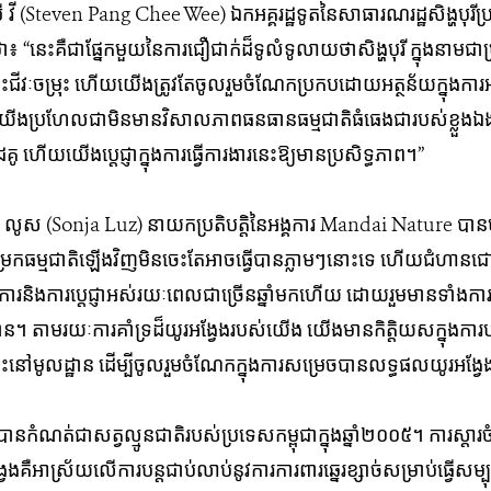
ី វី (Steven Pang Chee Wee) ឯកអគ្គរដ្ឋទូតនៃសាធារណរដ្ឋសិង្ហបុរីប្រ
“នេះគឺជាផ្នែកមួយនៃការជឿជាក់ដ៏ទូលំទូលាយ​ថាសិង្ហបុរី ក្នុងនាមជាប
ជីវៈ​ចម្រុះ​ ហើយយើងត្រូវតែចូលរួមចំណែក​ប្រកប​ដោយ​​អត្ថន័យក្នុងការអភិ
ើងប្រហែលជាមិនមានវិសាល​ភាព​ធន​ធាន​ធម្មជាតិ​ធំធេង​ជារបស់​ខ្លួង​ឯ
យយើងប្តេជ្ញាក្នុង​ការ​ធ្វើ​ការ​ងារ​នេះ​ឱ្យ​មាន​ប្រសិទ្ធ​ភាព​។”
ូស (Sonja Luz) នាយកប្រតិបត្តិនៃអង្គការ​ Mandai Nature បានមា
​ទី​ជម្រក​ធម្មជាតិ​ឡើង​វិញ​មិនចេះ​តែ​អាច​ធ្វើ​បាន​ភ្លាម​ៗ​នោះ​ទេ​ ហើយជំ
ហការនិងការប្តេជ្ញា​អស់រយៈពេលជាច្រើនឆ្នាំមក​ហើយ​ ដោយ​រួម​មាន​ទាំង​ការ​ចូល
។ តាម​រយៈ​ការគាំទ្រដ៏​យូរ​អង្វែង​របស់យើង យើងមានកិត្តិយសក្នុងការបន្តជ
ៅមូល​ដ្ឋាន​ ដើម្បី​ចូលរួម​​ចំណែកក្នុង​ការ​សម្រេច​បាន​លទ្ធ​ផលយូរ​អង្វែង​
្រូវបានកំណត់ជាសត្វល្មូនជាតិរបស់ប្រទេសកម្ពុជាក្នុងឆ្នាំ២០០៥។ ការស្តារ
​គឺ​អាស្រ័យលើការបន្ត​ជាប់​លាប់​នូវ​ការ​ការ​ពារ​ឆ្នេរខ្សាច់​សម្រាប់​ធ្វើ​សម្ប