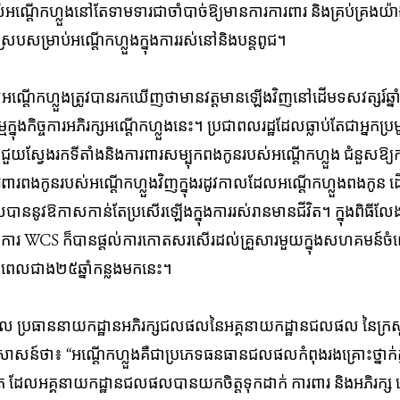
់​អណ្តើក​ហ្លួង​នៅតែទាម​ទារ​ជា​ចាំ​បាច់ឱ្យ​មាន​​ការ​ការពារ និងគ្រប់គ្រងយ៉ាង​
្របសម្រាប់​អណ្តើក​ហ្លួង​ក្នុង​ការ​រស់​នៅ​និង​បន្តពូជ​។
អណ្តើក​ហ្លួង​​ត្រូវបានរកឃើញថា​មាន​វត្ត​មាន​ឡើងវិញនៅដើមទសវត្សរ៍ឆ
្នុង​កិច្ច​ការ​អភិរក្ស​​​អណ្តើក​ហ្លួង​នេះ​។ ប្រជា​ពល​រដ្ឋ​ដែល​ធ្លាប់​តែ​​ជា​អ្នក
ួយ​ស្វែង​រក​ទីតាំងនិងការពារសម្បុក​ពង​កូន​របស់​​អណ្តើក​ហ្លួង​ ជំនួសឱ្
​កូន​របស់​​អណ្តើក​ហ្លួង​វិញ​ក្នុង​រដូវ​កាល​ដែល​អណ្តើក​ហ្លួង​ពង​កូន​ ដើម
ាន​នូវឱកាសកាន់​តែ​ប្រសើរឡើង​ក្នុង​ការ​រស់រានមានជីវិត។ ក្នុងពិធីលែង​
ការ WCS ក៏បានផ្តល់​ការ​កោត​សរ​សើរ​ដល់​គ្រួសារមួយក្នុងសហគមន៍​ចំពោះ​ការ​
​ពេល​ជាង​២៥ឆ្នាំ​កន្លង​មក​នេះ​។
ល ប្រធាន​នាយក​ដ្ឋាន​អភិរក្ស​ជល​ផល​នៃ​អគ្គ​នាយក​ដ្ឋាន​ជលផល​ នៃ​ក្រសួង​ក
ន៍​ថា​៖ “អណ្តើក​ហ្លួង​គឺជា​ប្រភេទ​ធន​ធាន​ជល​ផល​កំពុង​រង​គ្រោះ​ថ្នាក់​ក
​ ដែល​អគ្គ​នាយក​ដ្ឋាន​ជល​ផល​បាន​យក​ចិត្ត​ទុក​ដាក់​ ការ​ពារ​ និង​អភិរក្ស ដ