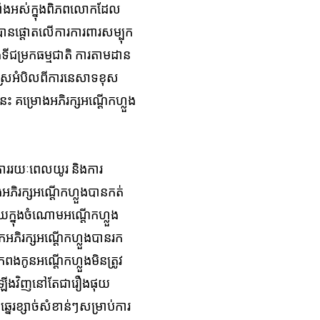
​អស់​ក្នុង​ពិភព​លោក​ដែល
ិញបានផ្តោតលើការការពារសម្បុក​
ី​ជម្រកធម្មជាតិ​ ការតាម​ដាន​
ែក​ស្រែ​អំបិល​ពីការនេសាទខុស
ះ គម្រោង​អភិរក្ស​អណ្តើក​ហ្លួង
រូវការរយៈពេលយូរ និងការ
ិរក្ស​អណ្តើក​ហ្លួង​​បានកត់
យ​ក្នុង​ចំណោម​អណ្តើកហ្លួង​​
នកអភិរក្ស​អណ្តើក​ហ្លួង​បានរក
​កូន​អណ្តើក​ហ្លួង​មិន​ត្រូវ
លួង​ឡើងវិញនៅតែជា​រឿង​ផុយ
ខ្សាច់សំខាន់ៗ​​សម្រាប់​ការ​