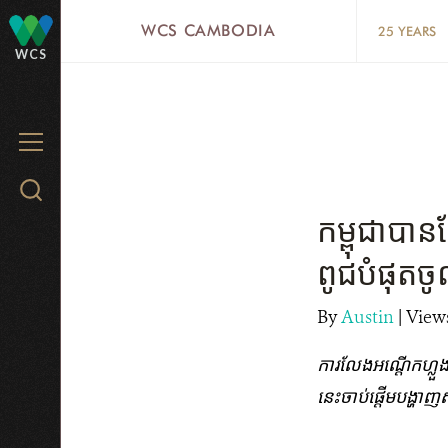
Skip
WCS CAMBODIA
25 YEARS
to
WCS
main
content
MENU
Search
WCS.org
កម្ពុជាបានល
ពូជ​បំផុត​ចូល
By
Austin
|
Views
ការលែងអណ្តើកហ្លួង​នា​
នេះ​​ចាប់ផ្តើមបង្ហ