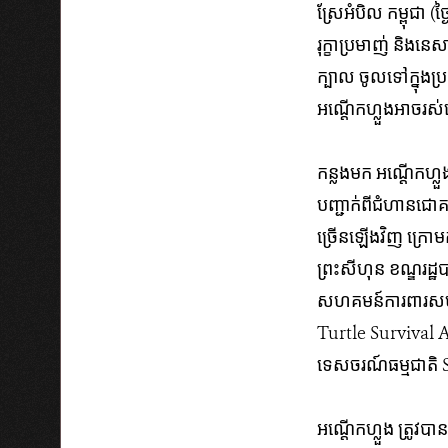
ស្រែអំបិល កម្ពុជា
រុក្ខាប្រមាញ់ និងនេ
ក្បាល ចូលទៅក្នុងប្រព
អណ្តើក​ហ្លួង​​អាច​រស់
កន្លង​មក​ ​អណ្តើក​ហ្លួង​
បញ្ជាក់​ពី​​​ជំហាន​ជោ
ច្រើន​ឡើង​វិញ​ ក្រោ
ព្រះសីហុន ខណ្ឌរដ្ឋប
សហគមន៍​ការ​ពារ​សម្ប
Turtle Survival A
ទេសចរណ៍ធម្មជាតិ Sh
អណ្តើកហ្លួង​ ត្រូវ