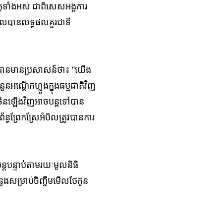
​ទាំង​អស់​ ជា​ពិសេស​អង្គ​ការ​
​បាន​លទ្ធ​ផល​គួរ​ជា​ទី​
ជា បានមានប្រសាសន៍ថា៖ “យើង
អណ្តើក​ហ្លួង​ក្នុង​ធម្មជាតិ​វិញ​
រើន​ឡើង​វិញ​អាច​បន្តទៅ​បាន​
​ព្រែក​ស្រែ​អំបិល​ត្រូវ​បាន​​ការ​
្តបន្ទាប់តាម​រយៈ​មូលនិធិ
ម្រាប់​ចិញ្ចឹម​មើល​ថែ​កូន​