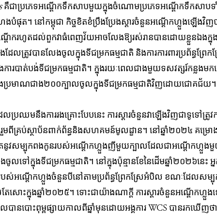
s
គឺ​ជាប្រភេទ​អណ្តើកទឹកសាបមួយក្នុងចំណោមប្រភេទ​អណ្តើកទឹកសាបទាំង
ងបំផុត។ នៅកម្ពុជា កិច្ចខិតខំប្រឹងប្រែងស្តារចំនួន​អណ្តើក​ហ្លួង​ឡើងវ
ណ្តើករហូតដល់ពួកវាធំពេញ​វ័យ​អាច​លែង​ឱ្យ​រស់រានបាន​ដោយ​ខ្លួនឯង​ក្នុង​ទ
លួង​​ដែលត្រូវបានលែងចូល​ក្នុង​ទី​ជម្រក​ធម្មជាតិ​ និងការការពារប្រព័ន្ធព្រ
 និងការបាត់បង់ទី​ជម្រកធម្មជាតិ​។ ក្នុងរយៈពេលជាង​មួយទសវត្សរ៍កន្លងមកនេ
ួង​ប្រមាណ​ជាង​២០០ក្បាល​ចូល​ក្នុង​ទី​ជម្រក​ធម្មជាតិវិញ​​ដោយ​ជោគ​ជ័យ​។
ប្រឈម​នឹង​ការ​រង​គ្រោះ​បែបនេះ​ ការ​ស្តារ​ចំនួន​វា​ឡើង​វិញ​ជា​ទូទៅ​ត្
ពីគ្រប់ស្ថាប័នពាក់ព័ន្ធ​និងសហគមន៍មូលដ្ខាន​។ នៅឆ្នាំ២០២៤ គម្រោង​អភ
តនូវ​សម្បុក​ពងកូន​​របស់​​អណ្តើក​ហ្លួង​ញីមួយ​ក្បាល​ដែល​ជា​អណ្តើ​កហ្លួងមួ
ល​ទៅ​ក្នុង​ទី​ជម្រក​ធម្មជាតិ​។ នៅក្នុងប៉ុន្មាន​ខែនៃ​ដើមឆ្នាំ​២០២៦នេះ​ អ្
់​អណ្តើក​ហ្លួង​ចំនួនបីនៅតាម​ប្រព័ន្ធ​ព្រែក​​ស្រែអំបិល ខណៈ​ដែល​សម្បុក​ពង
​តែ​សោះ​ក្នុង​ឆ្នាំ​២០២៥​។ ទោះជាយ៉ាងណាក្តី​ ការស្តារចំនួន​អណ្តើក​ហ្
ែលបានបោះពុម្ពផ្សាយកាលពីឆ្នាំមុនដោយអង្គ​ការ​ WCS បានរកឃើញថាឆ្នេរ​