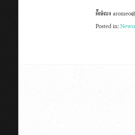
អ៉ីម៉េល៖ aromeo@
Posted in:
News