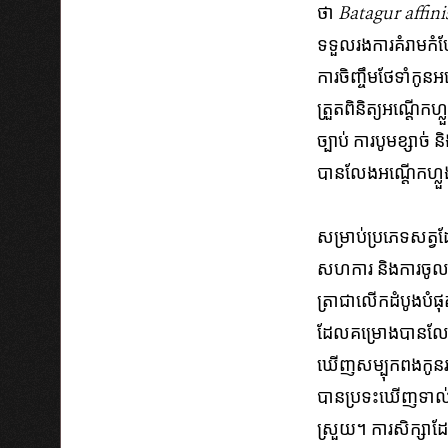
ថា​
Batagur affini
ទទួល​រងការគំរាមកំហែ
ការចិញ្ចឹមថែទាំកូន​អ
ត្រួតពិនិត្យអណ្តើកហ្
ច្បាប់ ការបូមខ្សាច់
បាន​​​លែង​អណ្តើក​ហ្ល
សម្រាប់ប្រភេទសត្វដែល
សហការ និងការ​ចូលរួម
ត្រាជាលើក​ដំបូង​បំផុ
ដែល​គម្រោង​បាន​លែង​ចូ
ឃើញសម្បុក​ពង​កូន​របស
បាន​​ប្រទះ​ឃើញ​ទាល់
ស្រួយ។ ការសិក្សា​ដ