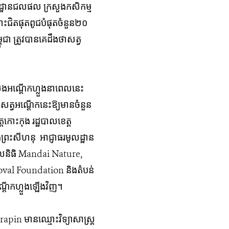
កដ្ឋានជលផល​ ក្រសួងកសិកម្ម
ោះ​ជិតផុតពូជបំផុត​ចំនួន២០​
ត្រូវ​បាន​គេ​ដឹង​ថា​សត្វ​
រ​លែង​អណ្តើក​ហ្លួង​នា​ពេល​នេះ​
ទសត្វអណ្តើក​នេះ​ឱ្យ​មាន​ចំនួន​
ត្តកោះកុង រដ្ឋបាលខេត្ត
ងព្រះសីហនុ អាជ្ញាធរមូលដ្ឋាន
។ មូលនិធិ Mandai Nature,
oval Foundation និង​តំបន់
្តើក​ហ្លួង​ឡើងវិញ។
in មាន​ឈ្មោះ​វិទ្យាសាស្ត្រ​