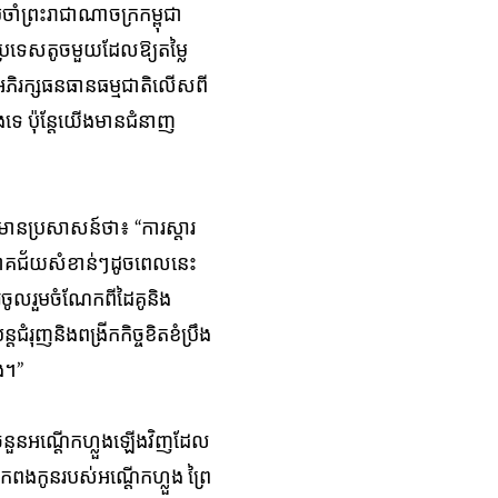
ចាំព្រះរាជាណាចក្រកម្ពុជា
្រទេសតូចមួយដែល​ឱ្យ​តម្លៃ
រក្ស​ធន​ធាន​ធម្មជាតិ​លើស​​ពី
ង​ទេ ប៉ុន្តែយើងមានជំនាញ
នប្រសាសន៍ថា៖ “​ការស្តារ​
ហាន​ជោគ​ជ័យ​សំខាន់ៗដូចពេល​នេះ
​រួ​ម​ចំណែក​ពី​ដៃ​គូ​និង​
ំរុញ​និងពង្រីកកិច្ចខិតខំប្រឹង
​។”​
ចំនួន​អណ្តើក​ហ្លួង​ឡើងវិញដែល​
ុក​ពង​កូនរបស់​អណ្តើក​ហ្លួង​ ព្រៃ​