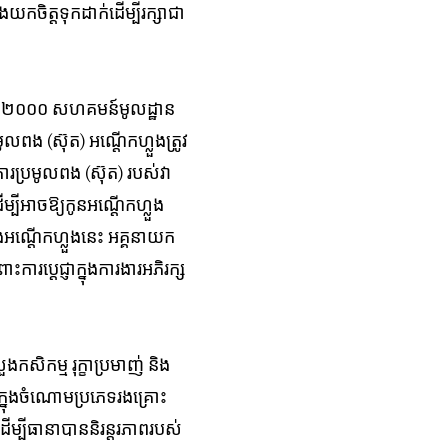
យក​ចិត្ត​ទុក​ដាក់​ដើម្បីរក្សាជា​
្នាំ២០០០ សហគមន៍មូល​ដ្ឋាន​
ប្រមូលពង (ស៊ុត) អណ្តើកហ្លួង​​ត្រូវ
យការប្រមូលពង​ (ស៊ុត) របស់វា
្បី​អាច​ឱ្យ​កូនអណ្តើកហ្លួង​
អណ្តើក​ហ្លួង​នេះ អគ្គ​នាយក​
ប្តេជ្ញា​ក្នុង​ការងារអភិរក្ស​
សិកម្ម​ រុក្ខា​ប្រមាញ់ និង​
្នុង​ចំណោម​ប្រភេទ​រង​គ្រោះ​
ើម្បី​ធានា​បាន​និរន្តរភាពរបស់​