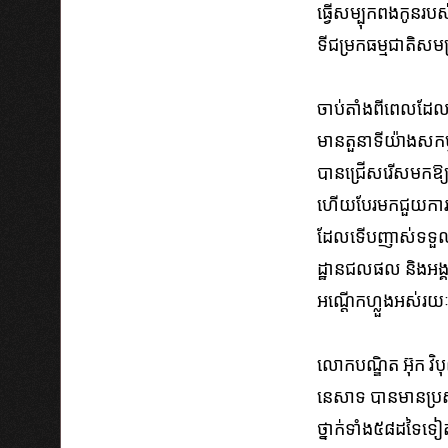
ធ្វើ​សម្បុក​ពង​កូន​របស
ទី​ជម្រក​ធម្មជាតិ​សម​ស
ចាប់តាំងពីពេល​ដែល​
មាន​តួនាទី​យ៉ាង​សកម្ម​ក
បានជ្រើសរើស​មក​ឱ្យ​ជ
ហើយ​បែរមក​ជួយការពារពង
ដែល​ទើប​ញាស់​ទទួល​ប
ដ្ឋាន​ជល​ផល​ និងអង្គ
អណ្តើក​ហ្លួង​អស់​រយៈ
លោក​បណ្ឌិត អ៊ុក វិបុ
នេសាទ បាន​មាន​ប្រសាស
ថ្នាក់​ទាំង​៥៨ដទៃ​ទៀត