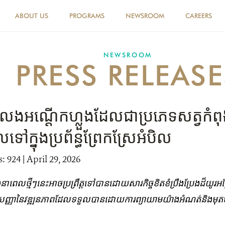
ABOUT US
PROGRAMS
NEWSROOM
CAREERS
NEWSROOM
PRESS RELEASE
ែងអណ្តើក​ហ្លួង​ដែល​ជា​ប្រភេទ​សត្វ​កំពុង​
​ទៅ​ក្នុង​ប្រព័ន្ធ​ព្រែក​ស្រែអំបិល
: 924
| April 29, 2026
ពេល​ថ្មីៗ​នេះអាច​ប្រព្រឹត្ត​ទៅ​បាន​ដោយ​សារ​កិច្ចខិតខំប្រឹងប្រែងដ៏យូរអង្វែ
ាញសញ្ញានៃវឌ្ឍនភាពដែលទទួល​បានដោយការ​ព្យាយាម​យ៉ាង​អំណត់​និង​មុត​មា