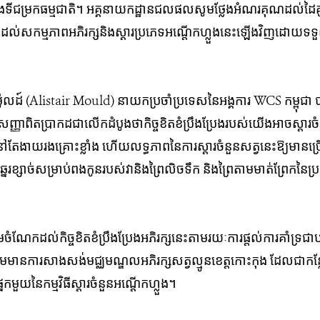
នុង​ទី​ជម្រក​ធម្មជាតិ​។ អគ្គ​នាយក​ដ្ឋាន​ជល​ផល​សូម​ថ្លែង​អំណរ​គុណ​ដល់​ដៃ​គូ
ដល់​សកម្ម​ភាព​អភិរក្ស​និង​ស្តារ​ប្រភេទ​អណ្តើក​ហ្លួង​នេះ​ឡើង​វិញ​ដោយ​ទទួល
ូលដ៍​ (Alistair Mould) នាយកប្រចាំប្រទេសនៃអង្គការ WCS កម្ពុ
ាពិតប្រាកដជា​លើក​ដំបូងថា​កិច្ច​ខិត​ខំ​ប្រឹង​ប្រែង​របស់​យើង​អាច​ស្តារ​ចំនួន​
ៅតែងាយរងគ្រោះខ្លាំង ហើយលទ្ធភាព​នៃ​ការស្តារ​ចំនួន​សត្វ​នេះ​ឱ្យ​មាន​ច្
េរ​ខ្សាច់​សម្រាប់​ពង​កូនរបស់​វា​និងព្រៃលិចទឹក និងព្រៃតាមមាត់ព្រែកនៃ​ប្រព័ន្ធ
ួមចំណែកដល់កិច្ចខិតខំប្រឹងប្រែងអភិរក្សនេះតាមរយៈការផ្តល់​ការ​គាំទ្រជាបន
ានការសាងសង់មជ្ឈមណ្ឌលអភិរក្សសត្វល្មូនខេត្ត​កោះកុង ដែល​ជា​កន្លែងស
ែក​មួយ​នៃ​កម្មវិធី​ស្តារ​ចំនួន​អណ្តើក​ហ្លួង​។